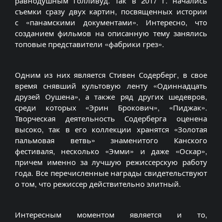
равнодушным Голливуд. Так в 2017 г. начались
съемки сразу двух картин, посвященных истории
с «панамскими документами». Интересно, что
созданием фильмов на описанную тему занялись
топовые представители «фабрики грез».
Одним из них является
Стивен
Содерберг
, в свое
время снявший культовую ленту «Одиннадцать
друзей
Оушена
», а также ряд других шедевров,
среди которых «
Эрин
Брокович
», «Пиджак».
Творческая деятельность
Содерберга
оценена
высоко, так в его коллекции хранятся «Золотая
пальмовая ветвь» знаменитого Канского
фестиваля, несколько «
Эмми
» и даже «Оскар»,
причем именно за лучшую режиссерскую работу
года. Все перечисленные награды свидетельствуют
о том, что режиссер действительно элитный.
Интересным моментом является и то,