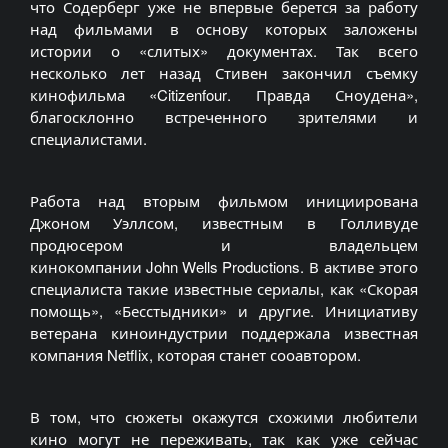
что
Содерберг
уже не впервые берется за работу
над фильмами в основу которых заложены
истории о «слитых» документах. Так всего
несколько лет назад
Стивен
закончил съемку
кинофильма «
Citizenfour
. Правда
Сноудена
»,
благосклонно встреченного зрителями и
специалистами.
Работа над вторым фильмом инициирована
Джоном
Уэллсом
, известным в Голливуде
продюсером и владельцем
кинокомпании
John
Wells
Productions
. В активе этого
специалиста такие известные сериалы, как «Скорая
помощь», «Бесстыдники» и другие. Инициативу
ветерана киноиндустрии поддержала известная
компания
Netflix
, которая станет
сооавтором
.
В том, что сюжеты окажутся схожими любители
кино могут не переживать, так как уже сейчас