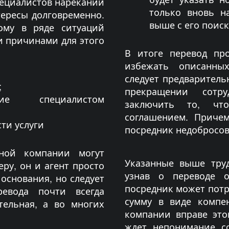
пециалистов нареканий
только вновь н
тересы долговременно.
выше с его поис
ому в ряде ситуаций
и причинами для этого
В итоге перевод пр
избежать описанны
следует предваритель
;
прекращении сотру
ние специалистом
заключить то, чт
соглашением. Причем
ти услуги
посредник недобросов
ной компании могут
Указанные выше труд
ру, он и агент просто
узнав о переводе 
 основания, но следует
посредник может потр
евода почти всегда
сумму в виде компен
тельная, а во многих
компании вправе этог
ждет непонимание с