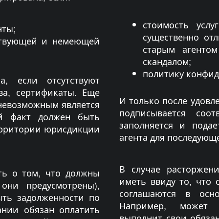
стоимость усл
нты;
существенно отл
ствующей и немеющей
старым агентом
скандалом;
политику конфид
а, если отсутствуют
ва, сертификаты. Еще
И только после удовл
невозможным является
подписывается соот
ой факт должен быть
заполняется и подае
ерритории юрисдикции
агента для последующ
В случае расторжен
ать о том, что должны
иметь ввиду то, что 
они предусмотрены),
соглашаются в осн
ыть задолженности по
Например, может в
ании обязан оплатить
выполнит свои обязан