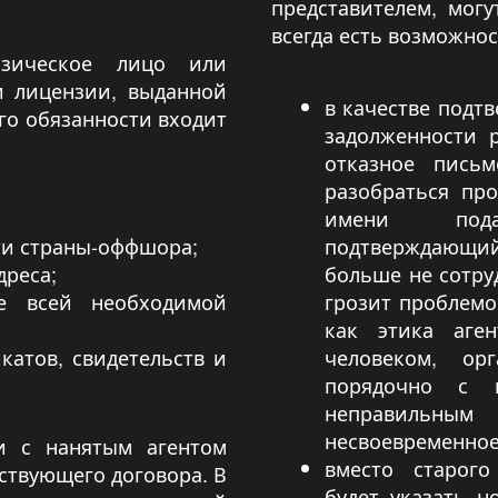
представителем, могу
всегда есть возможнос
зическое лицо или
и лицензии, выданной
в качестве подтв
го обязанности входит
задолженности 
отказное пись
разобраться про
имени пода
ти страны-оффшора;
подтверждающи
дреса;
больше не сотру
ие всей необходимой
грозит проблемо
как этика аге
атов, свидетельств и
человеком, ор
порядочно с 
неправильны
несвоевременное
и с нанятым агентом
вместо старог
ствующего договора. В
будет указать н