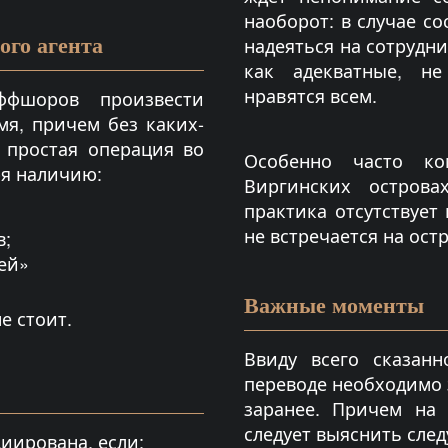
наоборот: в случае с
го агента
надеяться на сотрудн
как адекватные, н
нравятся всем.
оффшоров произвести
мя, причем без каких-
 простая операция во
Особенно часто к
ря наличию:
Виргинских острова
практика отсутствует
не встречается на ост
в;
ей»
Важные моменты
е стоит.
Ввиду всего сказанн
переводе необходимо 
заранее. Причем на 
следует выяснить сле
иирована, если: