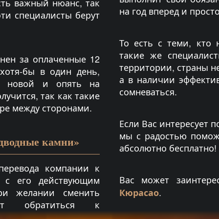
сть важный нюанс, так
на год вперед и прост
эти специалисты берут
То есть с теми, кто 
такие же специалис
лнен за оплаченные 12
территории, страны не
хотя-бы в один день,
а в наличии эффекти
по новой и опять на
сомневаться.
лучится, так как такие
ре между сторонами.
Если Вас интересует 
мы с радостью помож
дводные камни»
абсолютно бесплатно!
перевода компании к
Вас может заинтере
я с его действующим
ри желании сменить
.
Кюрасао
дет обратиться к