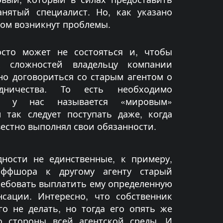
анятый специалист. Но, как указано
ком возникнут проблемы.
осто может не состояться и, чтобы
х сложностей владельцу компании
но договориться со старым агентом о
дничества. То есть необходимо
о у нас называется «мировым»
 так следует поступать даже, когда
естно выполнял свои обязанности.
ности не единственные, к примеру,
оффшора к другому агенту старый
ебовать выплатить ему определенную
сации. Интересно, что собственник
о не делать, но тогда его опять же
о стороны всей агентской среды. И