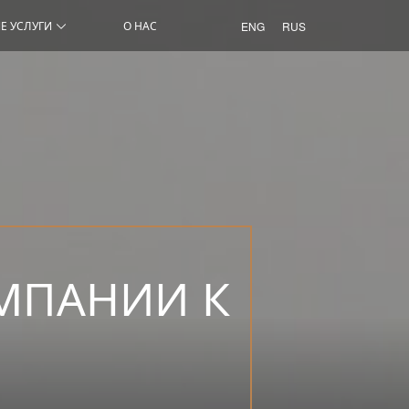
Е УСЛУГИ
О НАС
ENG
RUS
МПАНИИ К