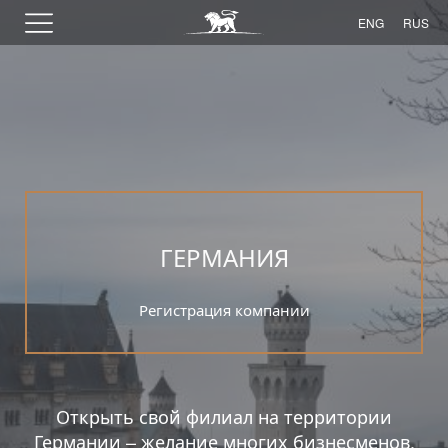
ENG
RUS
ГЕРМАНИЯ
Регистрация компании
Открыть свой филиал на территории
Германии – желание многих бизнесменов.