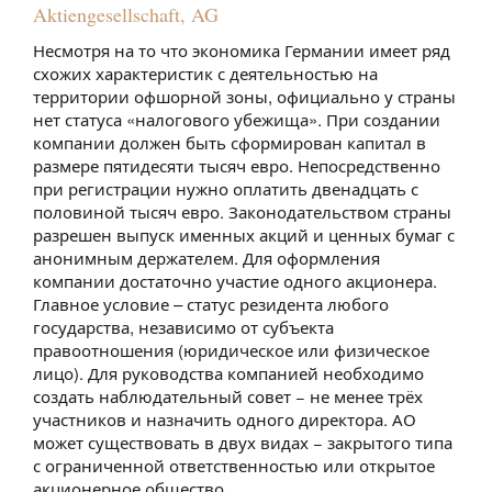
Aktiengesellschaft, AG
Несмотря на то что экономика Германии имеет ряд
схожих характеристик с деятельностью на
территории офшорной зоны, официально у страны
нет статуса «налогового убежища». При создании
компании должен быть сформирован капитал в
размере пятидесяти тысяч евро. Непосредственно
при регистрации нужно оплатить двенадцать с
половиной тысяч евро. Законодательством страны
разрешен выпуск именных акций и ценных бумаг с
анонимным держателем. Для оформления
компании достаточно участие одного акционера.
Главное условие – статус резидента любого
государства, независимо от субъекта
правоотношения (юридическое или физическое
лицо). Для руководства компанией необходимо
создать наблюдательный совет − не менее трёх
участников и назначить одного директора. АО
может существовать в двух видах − закрытого типа
с ограниченной ответственностью или открытое
акционерное общество.