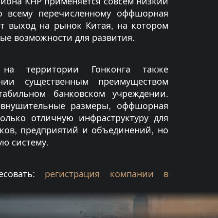
йона КНР применяется совсем низкий
ко всему перечисленному оффшорная
т выход на рынок Китая, на котором
ые возможности для развития.
на территории Гонконга также
ании существенным преимуществом
табильном банковском учреждении.
евнушительные размеры, оффшорная
только отличную инфраструктуру для
ков, предприятий и объединений, но
ю систему.
есовать:
регистрация компании в