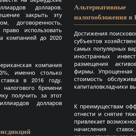
Альтернативны
лиардов долларов.
ешение закрыть эту
налогообложения в 
ом, договоренность,
 право использовать
Достижения поисковой
а компанией до 2020
субъектов хозяйствен
самых популярных ва
иностранных инвес
размещения активо
мериканская компания
фирмы. Упрощенная 
3%, именно столько
стоимость обслужив
ставка в 2016 году.
капиталовкладчики в
 налогового бремени
ику получить за этот
иллиардов долларов
К преимуществам оф
отнести и снятие тяж
привлекает возможнос
начисления став
рисдикций