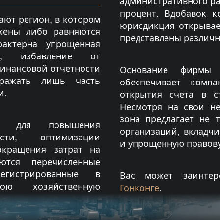
административного ра
процент. Вдобавок 
ют регион, в котором
юрисдикция открывае
жены либо равняются
представлены различн
актерна упрощенная
ы, избавление от
финансовой отчетности
Основание фирмы 
ражать лишь часть
обеспечивает комп
и.
открытия счета в с
Несмотря на свои н
зона предлагает не 
ны для повышения
организаций, вкладчи
ости, оптимизации
и упрощенную правову
окращения затрат на
ются перечисленные
гистрированные в
Вас может заинтер
ою хозяйственную
Гонконге
.