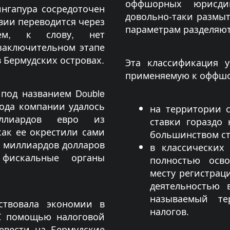
оффшорных юрисди
ингапура сосредоточен
довольно-таки размыт
вии переводится через
параметрам разделяют
ем, к слову, нет
 заключительном этапе
в Бермудских островах.
Эта классификация у
применяемую к оффшо
 под названием Double
 года компании удалось
на территории 
ллиардов евро из
ставки гораздо
как ее окрестили сами
большинством ст
7 миллиардов долларов
в классически
 фискальные органы
полностью осв
месту регистрац
деятельностью 
называемый те
ствовала экономии в
налогов.
 С помощью налоговой
евести на Бермудские