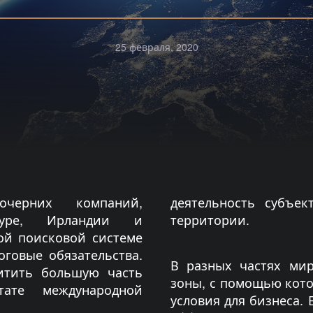
25 февраля, 2020
черних компаний,
деятельность субъе
пуре, Ирландии и
территории.
ой поисковой системе
оговые обязательства.
В разных частях ми
итить большую часть
зоны, с помощью кот
тате международной
условия для бизнеса.