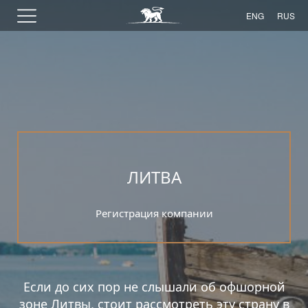
ENG
RUS
ЛИТВА
Регистрация компании
Если до сих пор не слышали об офшорной
зоне Литвы, стоит рассмотреть эту страну в