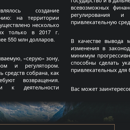
государство и в даль
всевозможных финан
влялось создание
регулирования и
ению: на территории
привлекательную среду
существлено несколько
ых только в 2017 г.
ее 550 млн долларов.
В качестве вывода 
изменения в законод
минимум прогрессивн
ываемую, «серую» зону,
способны сделать ук
твом и регулятором.
привлекательных для 
ь средств собрана, как
ебуют возвращения.
и к деятельности
Вас может заинтересо