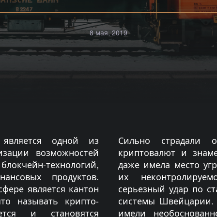
8 мая, 2019
 является одной из
Сильно страдали о
изации возможностей
криптовалют и знам
окчейн-технологий,
даже имела место угр
ансовых продуктов.
их неконтролируем
сфере является кантон
серьезный удар по с
то называть крипто-
системы Швейцарии. 
тся и становятся
имели необоснован