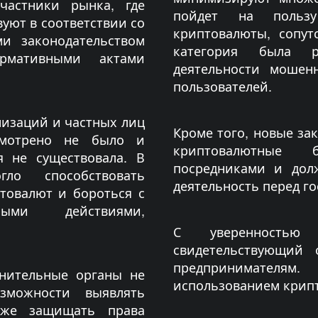
частники рынка, где
пойдет на польз
уют в соответствии со
криптовалюты, сопут
и законодательством
категория была 
рмативными актами
деятельности мошен
пользователей.
низаций и частных лиц
Кроме того, новые за
смотрено не было и
криптовалютные 
я не существовала. В
посредниками и дол
гло способствовать
деятельность перед го
товалют и бороться с
ными действиями,
С уверенностью 
свидетельствующий 
предпринимателям
анительные органы не
использованием крип
зможности выявлять
акже защищать права