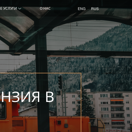
Е УСЛУГИ
О НАС
ENG
RUS
НЗИЯ В