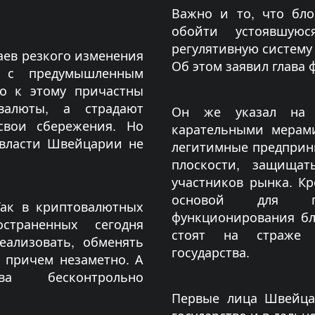
Важно и то, что бло
обойти устоявшуюс
регулятивную систему
аев резкого изменения
Об этом заявил глава 
о с предумышленным
то к этому причастны
валюты, а страдают
Он же указал на 
свои сбережения. Но
карательными мерами
 власти Швейцарии не
легитимные предприн
плоскости, защищат
участников рынка. Кр
основой для пр
Так в криптовалютных
функционирования бл
страненных сегодня
стоят на страже 
ализовать, обменять
государства.
 причем незаметно. А
ва бесконтрольно
Первые лица Швейца