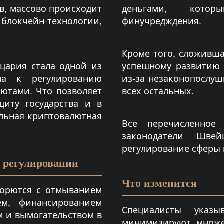
в, массово происходит
деньгами, котор
блокчейн-технологии,
финучредждения.
Кроме того, сложивша
йцария стала одной из
успешному развитию 
ла к регулированию
из-за незаконопослуш
лютами. Что позволяет
всех остальных.
щиту государства и в
льная криптовалютная
Все перечисленное
законодатели Шве
регулирование сферы 
в регулировании
Что изменится
орются с отмыванием
ем, финансированием
Специалисты указ
м и вымогательством в
минимизируют множе