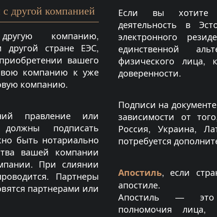
 с другой компанией
Если вы хотите 
деятельность в Эст
ругую компанию,
электронного резид
 другой стране ЕЭС,
единственной альт
 приобретении вашего
физического лица, 
свою компанию к уже
доверенности.
овую компанию.
Подписи на документе
ний правление или
зависимости от того
 должны подписать
Россия, Украина, Л
жно быть нотариально
потребуется дополнит
ства вашей компании
мпании. При слиянии
, если стр
Апостиль
роводится. Партнеры
апостиле.
овятся партнерами или
Апостиль — это с
полномочия лица, 