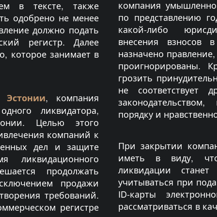
компания умышленно
ем в тексте, также
по представлению го
ть одобрено не менее
какой-либо юрисди
авление должно подать
внесения взносов 
кий регистр. Далее
назначено правление,
о, которое занимает в
проигнорированы. К
грозить принудительн
не соответствует д
, компания
 Эстонии
законодательством,
дного ликвидатора,
порядку и нравственно
онии. Целью этого
ривлечения компаний к
При закрытии компа
шенных дел и защите
иметь в виду, чт
мя ликвидационного
ликвидации станет
ешается продолжать
учитываться при пода
сключением продажи
ID-карты электронн
етворения требований.
рассматриваться в ка
оммерческом регистре