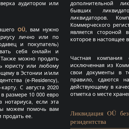
оверка аудитором или
дополнительной ли
бывших ликвида
ликвидаторов. Ко
Коммерческого регист
вашего
, вам нужно
OÜ
является стороной 
ариусу лично или по
которое в настоящее в
одавец и покупатель)
вать себя онлайн и
Частная компания с
 Также можно продать
исключенная из Комм
ть юристу или любому
свои документы в т
ющему в Эстонии и/или
правило, сдаются н
нтства (e-Residency),
действующему в качес
карту. С августа 2020
отметка о месте хране
в размере 10 000 евро
з нотариуса, если эта
Мы можем помочь вам
Ликвидация OÜ без
 продать ее.
резидентства