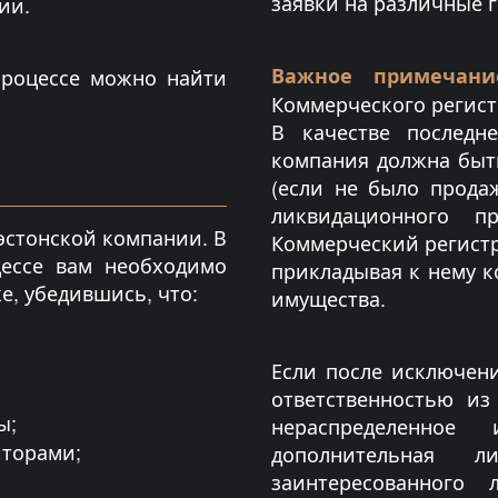
заявки на различные г
ии.
Важное примечани
роцессе можно найти
Коммерческого регист
В качестве последн
компания должна быть
(если не было прода
ликвидационного п
эстонской компании. В
Коммерческий регистр
цессе вам необходимо
прикладывая к нему к
е, убедившись, что:
имущества.
Если после исключен
ответственностью из
ы;
нераспределенно
иторами;
дополнительная 
заинтересованного