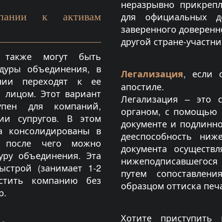
неразрывно прикрепл
мпании к активам
для официальных до
заверенного доверенно
другой стране-участн
 также могут быть
дуры объединения, в
, если 
Легализация
нии переходят к ее
апостиле.
 лицом. Этот вариант
Легализация – это 
упен для компаний,
органом, с помощью 
ии супругов. В этом
документе и подлинно
а консолидированы в
дееспособность ниж
, после чего можно
документа осуществл
ру объединения. Эта
нижеподписавшегося
ыстрой (занимает 1-2
путем сопоставлен
устить компанию без
образцом оттиска печ
р.
Хотите приступить