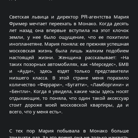
Светская львица и директор PR-агентства Мария
Фример мечтает переехать в Монако. Когда десять
лет назад она впервые вступила на этот клочок
земли, у нее было ощущение, что ее похитили
инопланетяне. Мария поняла: ее прежняя успешная
московская жизнь была лишь жалким подобием
настоящей жизни. Женщина рассказывает: «На
таких позорных автомобилях, как «Мерседес», БМВ
и «Ауди», здесь ездят только представители
низшего класса. В этой стране меня поразило
количество «Феррари», «Бугатти», «Ламборгини» и
«Бентли». Когда я увидела, какие часы здесь носят
отдыхающие, то поняла, что один такой аксессуар
стоит дороже моей московской квартиры, да и
всего, что у меня есть».
С тех пор Мария побывала в Монако больше
тридцати раз. За это время она не только наизусть