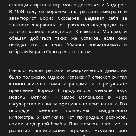
столицы азартных игр могла достаться и Андорре.
В 1934 году ее королем стал русский эмигрант и
авантюрист Борис Скосырев. Выдавая себя за
знатного дворянина, он рассказал андоррцам, как
за счет казино процветает Княжество Монако, и
обещал добиться таких же успехов, если они
посадят его на трон. Жители впечатлились и
избрали Бориса Скосырева королем.
Начало новой русской монархической династии
было положено. Однако испанский епископ считал
казино дьявольскими игрищами, и в результате
правление Бориса I продлилось меньше двух
недель. Ватикан – самое маленькое в мире
государство из числа официально признанных. Его
площадь меньше половины квадратного
километра. У Ватикана нет природных ресурсов,
армии и ядерной бомбы. При этом его влияние на
развитие цивилизации огромно. Неужели оно