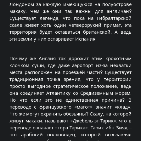
Лондоном за каждую имеющуюся на полуострове
макаку. Чем же они так важны для англичан?
Существует легенда, что пока на Гибралтарской
скале живет хоть один четверорукий примат, эта
территория будет оставаться британской. А ведь
эти земли у них оспаривает Испания.
Почему же Англия так дорожит этим крохотным
клочком суши, где даже аэропорт из-за нехватки
места расположен на проезжей части? Существует
традиционная точка зрения, что у территории
просто выгодное стратегическое положение, ведь
она соединяет Атлантику со Средиземным морем.
Но что если это не единственная причина? В
переводе с французского «магот» значит «клад».
Что же могут охранять обезьяны? Скалу, на которой
живут макаки, называют «Джебель-эт-Тарик», что в
переводе означает «гора Тарика». Тарик ибн Зияд –
это арабский полководец, который возглавлял