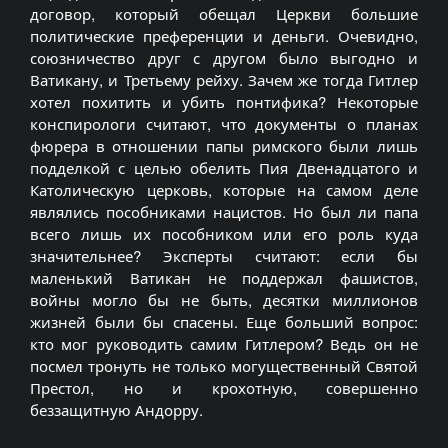
договор, который обещал Церкви большие
политические преференции и деньги. Очевидно,
союзничество друг с другом было выгодно и
Ватикану, и Третьему рейху. Зачем же тогда Гитлер
хотел похитить и убить понтифика? Некоторые
конспирологи считают, что документы о планах
фюрера в отношении папы римского были лишь
подделкой с целью обелить Пия Двенадцатого и
Католическую церковь, которые на самом деле
являлись пособниками нацистов. Но был ли папа
всего лишь их пособником или его роль куда
значительнее? Эксперты считают: если бы
маленький Ватикан не поддержал фашистов,
войны могло бы не быть, десятки миллионов
жизней были бы спасены. Еще больший вопрос:
кто мог руководить самим Гитлером? Ведь он не
посмел тронуть не только могущественный Святой
Престол, но и крохотную, совершенно
беззащитную Андорру.