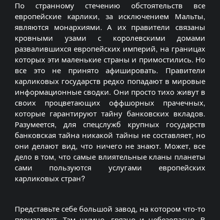
По странному стечению обстоятельств все
европейские карлики, за исключением Мальты,
являются монархиями. А их правители связаны
кровными узами с королевскими домами
развалившихся европейских империй, на границах
которых эти маленькие страны и примостились. Но
все это не принято афишировать. Правители
карликовых государств редко попадают в мировые
информационные сводки. Они просто тихо живут в
своих процветающих оффшорных прачечных,
которые гарантируют тайну банковских вкладов.
Разумеется, для спецслужб крупных государств
банковская тайна никакой тайны не составляет, но
они делают вид, что ничего не знают. Может, все
дело в том, что самые влиятельные кланы планеты
сами пользуются услугами европейских
карликовых стран?
Представьте себе большой завод, на котором что-то
производят. Там шумно, грязно и небезопасно. В