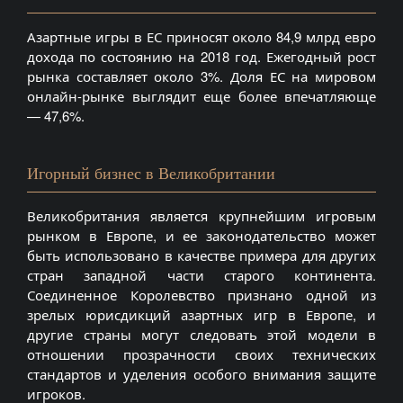
Азартные игры в ЕС приносят около 84,9 млрд евро
дохода по состоянию на 2018 год. Ежегодный рост
рынка составляет около 3%. Доля ЕС на мировом
онлайн-рынке выглядит еще более впечатляюще
— 47,6%.
Игорный бизнес в Великобритании
Великобритания является крупнейшим игровым
рынком в Европе, и ее законодательство может
быть использовано в качестве примера для других
стран западной части старого континента.
Соединенное Королевство признано одной из
зрелых юрисдикций азартных игр в Европе, и
другие страны могут следовать этой модели в
отношении прозрачности своих технических
стандартов и уделения особого внимания защите
игроков.