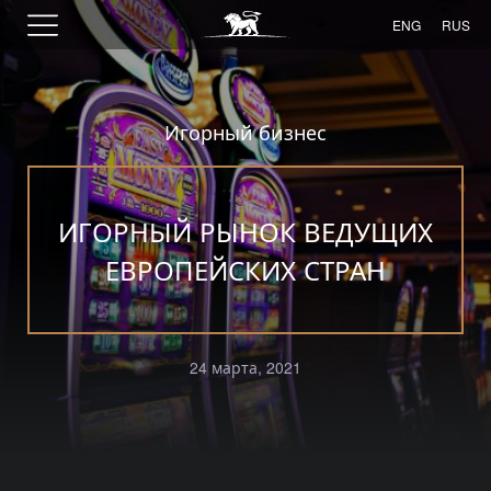
ENG
RUS
Игорный бизнес
ИГОРНЫЙ РЫНОК ВЕДУЩИХ
ЕВРОПЕЙСКИХ СТРАН
24 марта, 2021