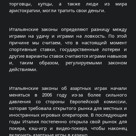
торговцы, купцы, а также люди из мира
аристократии, могли тратить свои деньги.
Итальянские законы определяют разницу между
играми на удачу и играми на ловкость. По этой
причине мы считаем, что в настоящий момент
спортивные ставки, государственные лотереи и
другие варианты ставок считаются играми навыков
и, таким образом, регулируемыми законом
действиями.
Итальянские законы об азартных играх начали
меняться в 2006 году из-за более сильного
давления со стороны Европейской комиссии,
которая требовала открытого рынка для местных и
иностранных игровых операторов. В последующие
годы Италия постепенно открыла свой рынок для
покера, кэш-игр и видео-покера, чтобы наконец
включить азартные игры в казино.