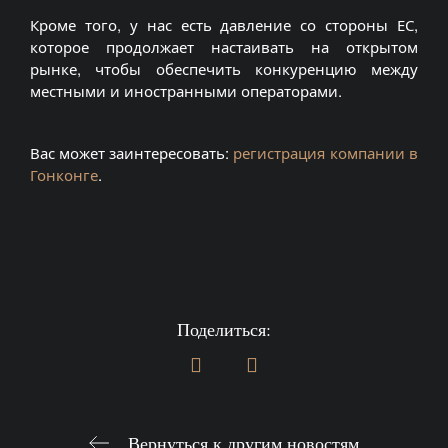
Кроме того, у нас есть давление со стороны ЕС,
которое продолжает настаивать на открытом
рынке, чтобы обеспечить конкуренцию между
местными и иностранными операторами.
Вас может заинтересовать:
регистрация компании в
Гонконге
.
Поделиться:
Вернуться к другим новостям