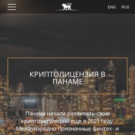
ENG
RUS
КРИПТОЛИЦЕНЗИЯ В
ПАНАМЕ
Панама начала развивать свою
крипторегуляцию еще в 2021 году.
Международно признанные финтех- и